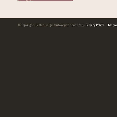
© Copyright - Bistro Belge. Ontworpen door
NetB
-
Privacy Policy
Mezzo,